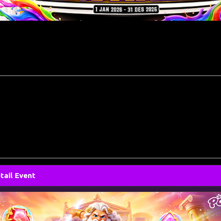
tail Event