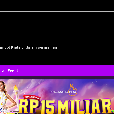
simbol
Piala
di dalam permainan.
tail Event