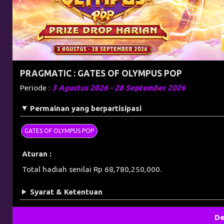
PRAGMATIC : GATES OF OLYMPUS POP
Periode :
3 Agustus 2026 - 28 September 2026
Permainan yang berpartisipasi
GATES OF OLYMPUS POP
Aturan :
Total hadiah senilai Rp 68,780,250,000.
Syarat & Ketentuan
De