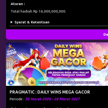
Aturan :
Total hadiah Rp 16,000,000,000.
Syarat & Ketentuan
De
PRAGMATIC : DAILY WINS MEGA GACOR
Periode :
30 Maret 2026 - 28 Maret 2027