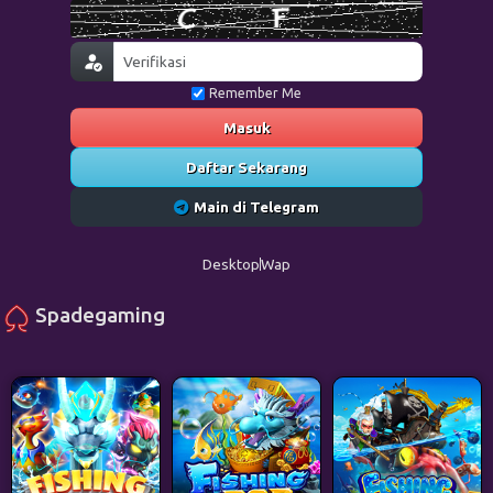
Remember Me
Masuk
Daftar Sekarang
Main di Telegram
Desktop
Wap
Spadegaming