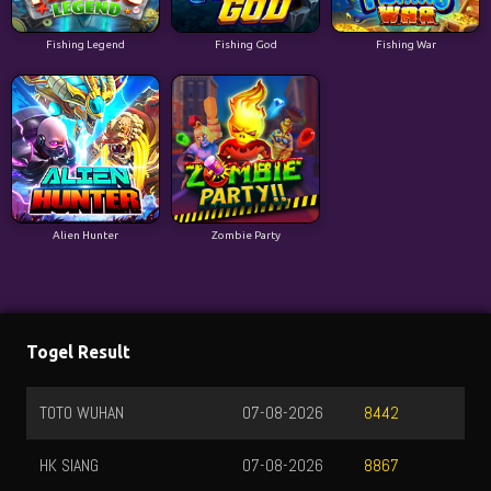
Fishing Legend
Fishing God
Fishing War
Alien Hunter
Zombie Party
Togel Result
TOTO WUHAN
07-08-2026
8442
HK SIANG
07-08-2026
8867