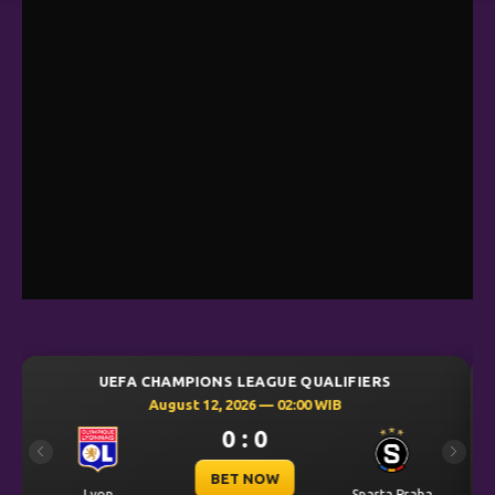
LEAGUE QUALIFIERS
UEFA CHAMPIONS LEAGU
26 — 02:00 WIB
August 12, 2026 — 0
: 0
0 : 0
Previous
Next
 NOW
BET NOW
Sparta Praha
SK Sturm Graz