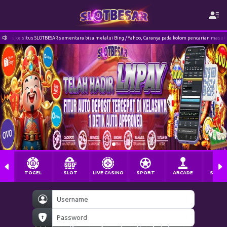
ke situs SLOTBESAR sementara bisa melalui Bing / Yahoo, Caranya pada kolom pencarian masukkan bin
TOGEL
SLOT
LIVE CASINO
SPORT
ARCADE
SABU