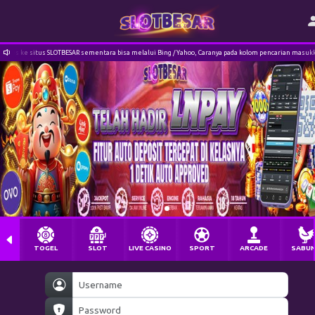
e situs SLOTBESAR sementara bisa melalui Bing / Yahoo, Caranya pada kolom pencarian masukkan bing
TOGEL
SLOT
LIVE CASINO
SPORT
ARCADE
SABU