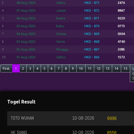
3
08 Aug 2026
Sabtu
HKD - 873
2476
4
07 Aug 2026
Jumat
HKD - 872
8867
5
06 Aug 2026
Kamis
HKD - 871
9220
6
05 Aug 2026
Rabu
HKD - 870
0773
7
04 Aug 2026
Selasa
HKD - 869
0304
8
03 Aug 2026
Senin
HKD - 868
4740
9
02 Aug 2026
Minggu
HKD - 867
2085
10
01 Aug 2026
Sabtu
HKD - 866
1572
First
1
2
3
4
5
6
7
8
9
10
11
12
13
14
15
(
)
Togel Result
TOTO WUHAN
10-08-2026
9996
HK SIANG
10-08-2026
8556