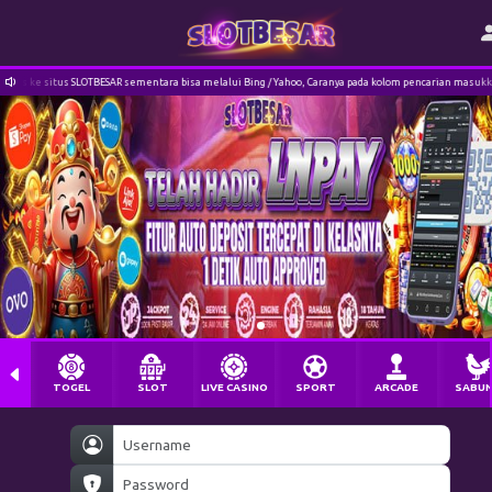
ke situs SLOTBESAR sementara bisa melalui Bing / Yahoo, Caranya pada kolom pencarian masukkan bin
TOGEL
SLOT
LIVE CASINO
SPORT
ARCADE
SABU