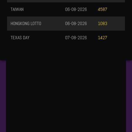
TAIWAN
06-08-2026
4587
HONGKONG LOTTO
06-08-2026
1083
TEXAS DAY
07-08-2026
1427